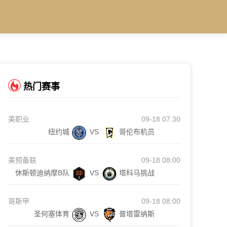
热门赛事
美职业
09-18 07:30
纽约城
VS
哥伦布机员
美预备联
09-18 08:00
休斯顿迪纳摩B队
VS
塔科马挑战
哥斯甲
09-18 08:00
圣何塞体育
VS
普塔雷纳斯