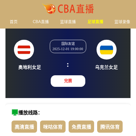
首页
CBA直播
篮球直播
足球直播
篮球录像
国际友谊
2025-12-01 19:00:00
:
奥地利女足
乌克兰
完赛
播放线路：
高清直播
咪咕体育
免费直播
腾讯体育