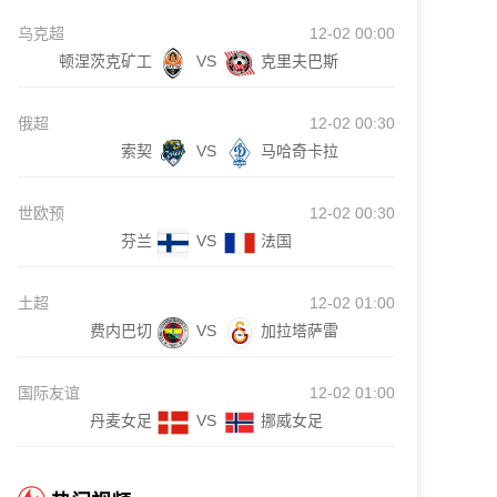
乌克超
12-02 00:00
顿涅茨克矿工
VS
克里夫巴斯
俄超
12-02 00:30
索契
VS
马哈奇卡拉
世欧预
12-02 00:30
芬兰
VS
法国
土超
12-02 01:00
费内巴切
VS
加拉塔萨雷
国际友谊
12-02 01:00
丹麦女足
VS
挪威女足