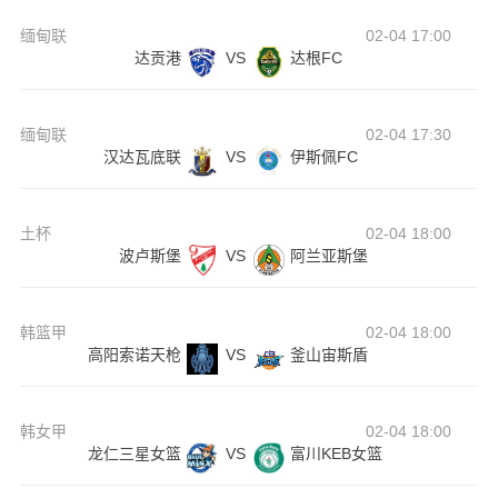
缅甸联
02-04 17:00
达贡港
VS
达根FC
缅甸联
02-04 17:30
汉达瓦底联
VS
伊斯佩FC
土杯
02-04 18:00
波卢斯堡
VS
阿兰亚斯堡
韩篮甲
02-04 18:00
高阳索诺天枪
VS
釜山宙斯盾
韩女甲
02-04 18:00
龙仁三星女篮
VS
富川KEB女篮