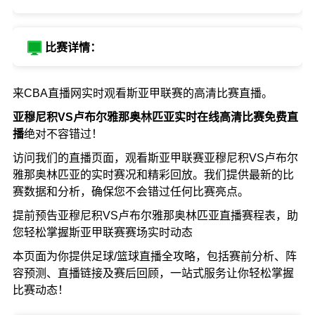
比赛详情：
来CBA直播网实时观看斯亚甲联赛的高清比赛直播。
亚穆尼积VS卢布尔雅那奥林匹亚实时在线高清比赛免费直
播
绝对不容错过！
访问我们的直播页面，观看斯亚甲联赛亚穆尼积VS卢布尔
雅那奥林匹亚的实时赛况和精彩回放。我们提供最新的比
赛数据和分析，确保您不会错过任何比赛亮点。
提前预告亚穆尼积VS卢布尔雅那奥林匹亚直播赛程表，助
您轻松掌握斯亚甲联赛赛场实时动态
本页面为你提供足球/篮球直播全攻略，包括赛前分析、阵
容预测、直播链接及赛后回顾，一站式服务让你轻松掌握
比赛动态！