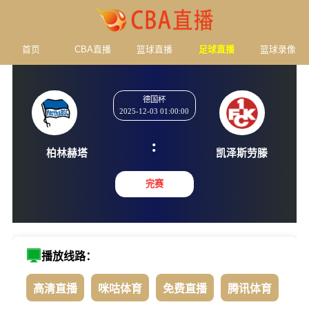
首页
CBA直播
篮球直播
足球直播
篮球录像
德国杯
2025-12-03 01:00:00
:
柏林赫塔
凯泽斯
完赛
播放线路：
高清直播
咪咕体育
免费直播
腾讯体育